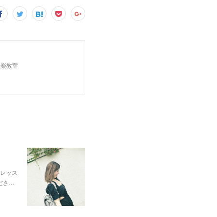
音楽教室
レッス
ださ…