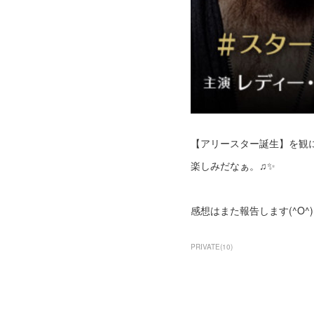
【アリースター誕生】を観
楽しみだなぁ。♫✨
感想はまた報告します(^O^)
PRIVATE
(
10
)