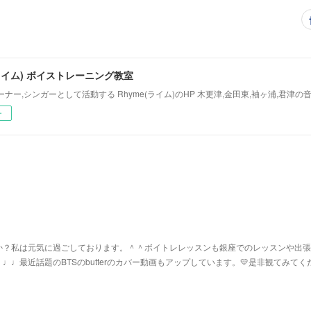
(ライム) ボイストレーニング教室
ナー,シンガーとして活動する Rhyme(ライム)のHP 木更津,金田東,袖ヶ浦,君津の
ー
か？私は元気に過ごしております。＾＾ボイトレレッスンも銀座でのレッスンや出張
♩最近話題のBTSのbutterのカバー動画もアップしています。💛是非観てみてく